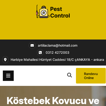
Ankara Artı İlaçlama Haşere Böcek Fare Firması Şirketi Uygun
Fiyatlar
artiilaclama@hotmail.com
0312 4272003
Harbiye Mahallesi Hürriyet Caddesi 18/C çANKAYA - ankara
Randevu
Online
Köstebek Kovucu ve