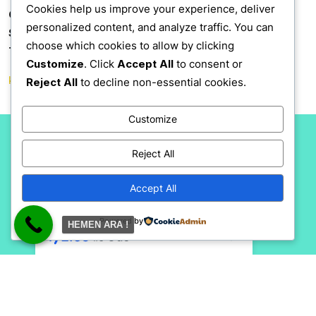
Cookies help us improve your experience, deliver
Olabilir. Toprakta Çökmelere Kaymalara Kadar
personalized content, and analyze traffic. You can
Sebebiyet Vererir. Ayrıca Elektirikl Kabloları Ve
choose which cookies to allow by clicking
Tesisatları Da Kemirmekten Kaçınmazlar .
Customize
. Click
Accept All
to consent or
köstebek kovucu cihaz
Reject All
to decline non-essential cookies.
Customize
About Us
Reject All
Lorem ipsum dolor sit amet, consectetur adipiscing elit, sed do eiusmod tempor incididunt ut Labore et dolore magna aliqua. Enim ve minimum düzeyde, çok fazla çaba gerektiren bir egzersiz, her şeyden önce mümkün olan en iyi egzersizdir.
Accept All
Powered by
HEMEN ARA !
Tüm Hakları Artı İlaçlama Firmasına Aittir.
Seothemesexpert