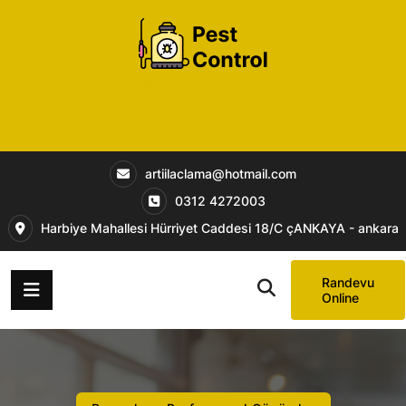
Ankara Artı İlaçlama Haşere Böcek Fare Firması Şirketi Uygun
Fiyatlar
artiilaclama@hotmail.com
0312 4272003
Harbiye Mahallesi Hürriyet Caddesi 18/C çANKAYA - ankara
Randevu
Online