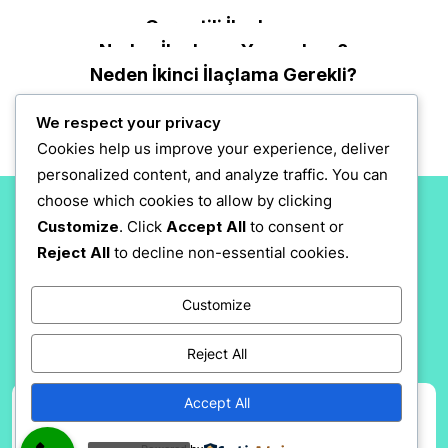
İlaçlama Fiyatları
Garantili İlaçlama
Neden İlaçlama Yapmalıyız?
Neden İkinci İlaçlama Gerekli?
We respect your privacy
Cookies help us improve your experience, deliver
personalized content, and analyze traffic. You can
choose which cookies to allow by clicking
Customize
. Click
Accept All
to consent or
About Us
Reject All
to decline non-essential cookies.
Lorem ipsum dolor sit amet, consectetur adipiscing elit, sed do eiusmod tempor incididunt ut Labore et dolore magna aliqua. Enim ve minimum düzeyde, çok fazla çaba gerektiren bir egzersiz, her şeyden önce mümkün olan en iyi egzersizdir.
Customize
Reject All
Accept All
Tüm Hakları Artı İlaçlama Firmasına Aittir.
Seothemesexpert