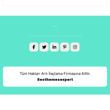
About Us
Lorem ipsum dolor sit amet, consectetur adipiscing elit, sed do eiusmod tempor incididunt ut Labore et dolore magna aliqua. Enim ve minimum düzeyde, çok fazla çaba gerektiren bir egzersiz, her şeyden önce mümkün olan en iyi egzersizdir.
Tüm Hakları Artı İlaçlama Firmasına Aittir.
Seothemesexpert