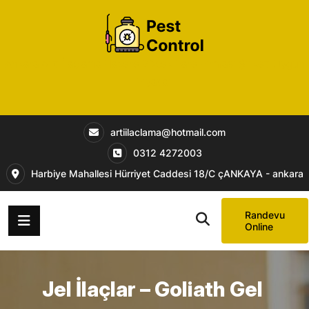
Ankara Artı İlaçlama Haşere Böcek Fare Firması Şirketi Uygun
Fiyatlar
artiilaclama@hotmail.com
0312 4272003
Harbiye Mahallesi Hürriyet Caddesi 18/C çANKAYA - ankara
Randevu
Online
Jel İlaçlar – Goliath Gel